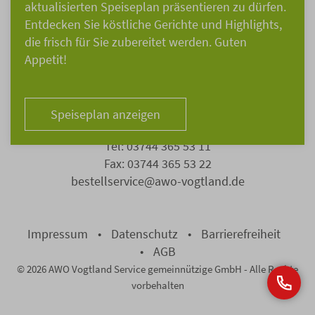
aktualisierten Speiseplan präsentieren zu dürfen.
AWO Vogtland Service gemeinnützige GmbH
Entdecken Sie köstliche Gerichte und Highlights,
Eisenbahnstraße 5
die frisch für Sie zubereitet werden. Guten
08209 Auerbach
Appetit!
Speiseplan anzeigen
Bestellcenter
Tel: 03744 365 53 11
Fax: 03744 365 53 22
bestellservice@awo-vogtland.de
Impressum
Datenschutz
Barrierefreiheit
AGB
© 2026 AWO Vogtland Service gemeinnützige GmbH - Alle Rechte
vorbehalten
Bei Herz 