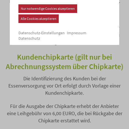
Diese werden individuell mit dem Kunden geregelt.
Cookie-Banner geöffnet. Bitte
Nur notwendige Cookies akzeptieren
Zurückbehaltungsrecht
Alle Cookies akzeptieren
Im Falle von Zahlungsrückständen ist der Anbieter
Impressum
Datenschutz-Einstellungen
berechtigt, die Essenversorgung des Kunden bis zu
Datenschutz
deren Ausgleich einzustellen.
Kundenchipkarte (gilt nur bei
Abrechnungssystem über Chipkarte)
Die Identifizierung des Kunden bei der
Essenversorgung vor Ort erfolgt durch Vorlage einer
Kundenchipkarte.
Für die Ausgabe der Chipkarte erhebt der Anbieter
eine Leihgebühr von 6,00 EURO, die bei Rückgabe der
Chipkarte erstattet wird.