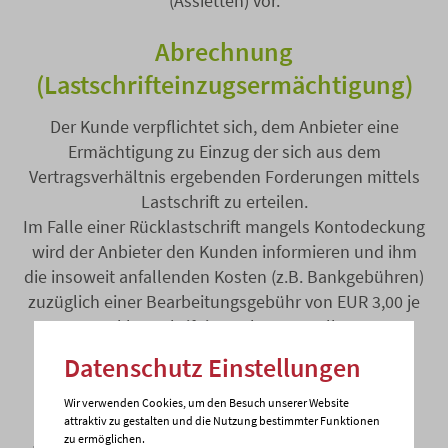
(Assietten) vor.
Abrechnung
(Lastschrifteinzugsermächtigung)
Der Kunde verpflichtet sich, dem Anbieter eine
Ermächtigung zu Einzug der sich aus dem
Vertragsverhältnis ergebenden Forderungen mittels
Lastschrift zu erteilen.
Im Falle einer Rücklastschrift mangels Kontodeckung
wird der Anbieter den Kunden informieren und ihm
die insoweit anfallenden Kosten (z.B. Bankgebühren)
zuzüglich einer Bearbeitungsgebühr von EUR 3,00 je
Rücklastschrift in Rechnung stellen.
Dies ist die Website 
Datenschutz Einstellungen
Bestell- und
Abrechnungsmodalitäten
Wir verwenden Cookies, um den Besuch unserer Website
attraktiv zu gestalten und die Nutzung bestimmter Funktionen
zu ermöglichen.