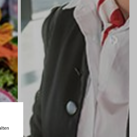
te Herz & Bauch -
alten