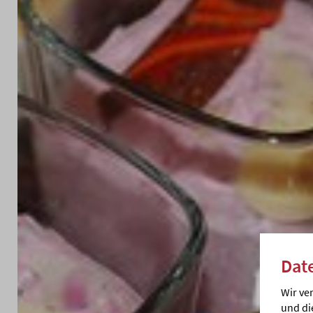
D
Dat
Wir ve
und di